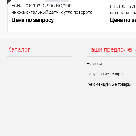
FGHJ 40 K-1024G-90G-NG/20P
EHK105HS ин
инкрементальный датчик угла поворота
полым вало
(-50..+85, IP66)
Цена по запросу
Цена по з
Каталог
Наши предложен
Новинки
Популярные товары
Рекомендуемые товары