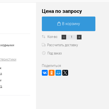
Цена по запросу
В корзину
Кол-во:
Рассчитать доставку
выходными
Под заказ
ктеристики
Поделиться
ж
ый
м
rs