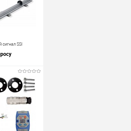
 сигнал SSI
просу
росить цену
Под заказ