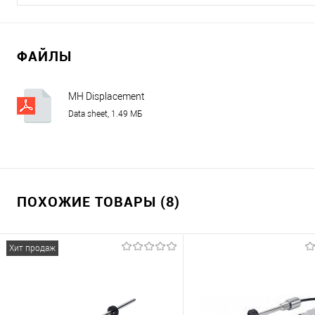
ФАЙЛЫ
MH Displacement
Sensor_analogue.pdf
Data sheet, 1.49 МБ
ПОХОЖИЕ ТОВАРЫ (8)
Хит продаж