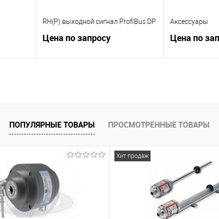
RH(P) выходной сигнал ProfiBus DP
Аксессуары
Цена по запросу
Цена по за
ну
Запросить цену
Зап
К сравнению
К сравнению
 заказ
В избранное
Под заказ
В избранное
ПОПУЛЯРНЫЕ ТОВАРЫ
ПРОСМОТРЕННЫЕ ТОВАРЫ
Хит продаж