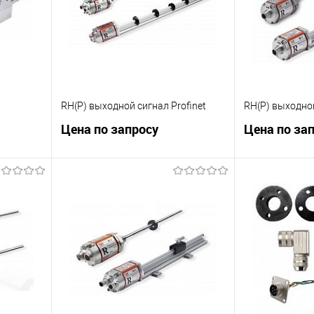
RH(P) выходной сигнал Profinet
RH(P) выходной
Цена по запросу
Цена по за
ну
Запросить цену
Зап
К сравнению
К сравнению
 заказ
В избранное
Под заказ
В избранное