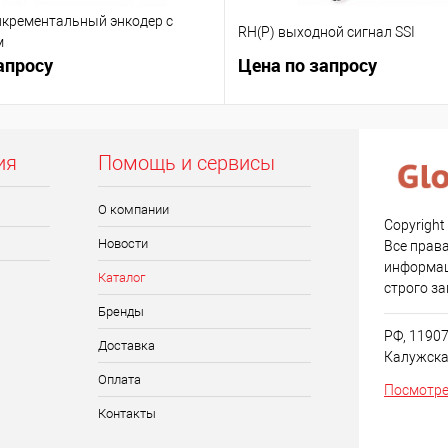
крементальный энкодер с
RH(P) выходной сигнал SSI
м
апросу
Цена по запросу
ия
Помощь и сервисы
О компании
Copyright
Новости
Все прав
информац
Каталог
строго з
Бренды
РФ, 11907
Доставка
Калужская
Оплата
Посмотре
Контакты