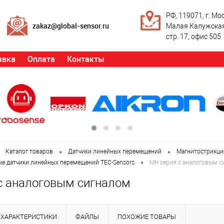
РФ, 119071, г. Мос
zakaz@global-sensor.ru
Малая Калужская,
стр. 17, офис 505
авка
Оплата
Контакты
•
•
Каталог товаров
Датчики линейных перемещений
Магнитострикци
•
е датчики линейных перемещений TEC-Sensors
MH серия с аналоговым с
с аналоговым сигналом
ХАРАКТЕРИСТИКИ
ФАЙЛЫ
ПОХОЖИЕ ТОВАРЫ