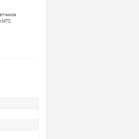
атчиков
и MTS.