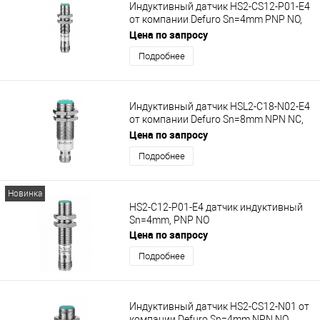
Индуктивный датчик HS2-CS12-P01-E4
от компании Defuro Sn=4mm PNP NO,
M12x1
Цена по запросу
Подробнее
Индуктивный датчик HSL2-C18-N02-E4
от компании Defuro Sn=8mm NPN NС,
M18x1
Цена по запросу
Подробнее
Новинка
HS2-C12-P01-E4 датчик индуктивный
Sn=4mm, PNP NO
Цена по запросу
Подробнее
Индуктивный датчик HS2-CS12-N01 от
компании Defuro Sn=4mm NPN NO,