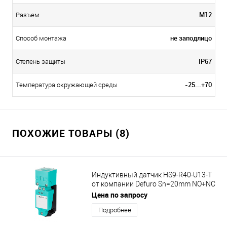
M12
Разъем
не заподлицо
Способ монтажа
IP67
Степень защиты
-25...+70
Температура окружающей среды
ПОХОЖИЕ ТОВАРЫ (8)
Индуктивный датчик HS9-R40-U13-T
от компании Defuro Sn=20mm NO+NC
(2-х проводный)
Цена по запросу
Подробнее