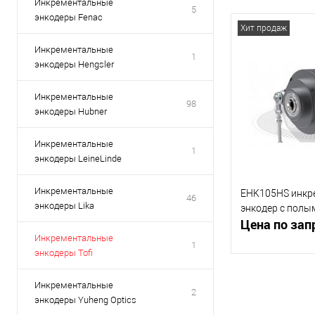
Инкрементальные
5
энкодеры Fenac
Хит продаж
Инкрементальные
1
энкодеры Hengsler
Инкрементальные
98
энкодеры Hubner
Инкрементальные
1
энкодеры LeineLinde
Инкрементальные
EHK105HS инкр
46
энкодеры Lika
энкодер с полы
Цена по зап
Инкрементальные
1
энкодеры Tofi
Запр
Инкрементальные
2
энкодеры Yuheng Optics
К сравнению