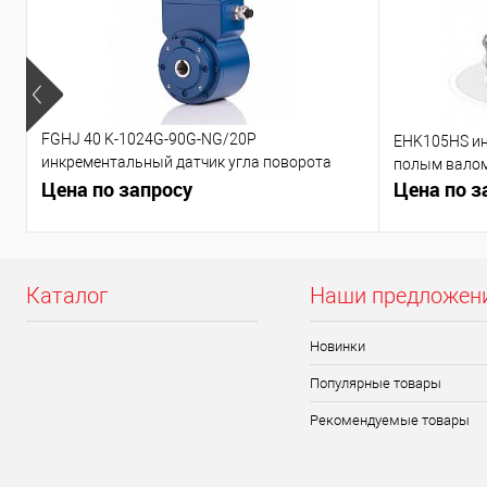
FGHJ 40 K-1024G-90G-NG/20P
EHK105HS ин
инкрементальный датчик угла поворота
полым вало
(-50..+85, IP66)
Цена по запросу
Цена по з
Каталог
Наши предложен
Новинки
Популярные товары
Рекомендуемые товары