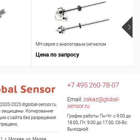
MH серия с аналоговым сигналом
R
Цена по запросу
Ц
+7 495 260-78-07
Email:
zakaz@global-
 2020-2025 ©global-sensor.ru.
sensor.ru
а защищены. Копирование
График работы Пн-Чт: с 9:00 до
ии с сайта без разрешения
18:00, Пт: 9:00 до 17:00, Сб-Вс:
апрещено.
Выходной
1, г. Москва, ул. Малая