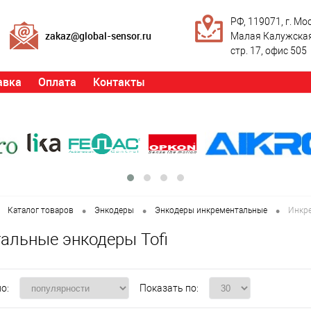
РФ, 119071, г. Мос
zakaz@global-sensor.ru
Малая Калужская,
стр. 17, офис 505
авка
Оплата
Контакты
•
•
•
Каталог товаров
Энкодеры
Энкодеры инкрементальные
Инкре
альные энкодеры Tofi
о:
Показать по: