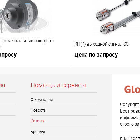
крементальный энкодер с
RH(P) выходной сигнал SSI
м
апросу
Цена по запросу
ия
Помощь и сервисы
О компании
Copyright
Новости
Все прав
информац
Каталог
строго з
Бренды
РФ, 11907