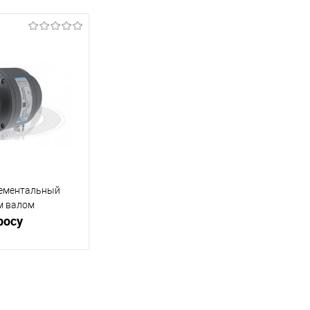
ементальный
м валом
росу
осить цену